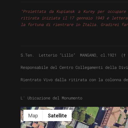
"Proiettata da Kupiansk a Kurey per occupare
ritirata iniziata il 17 gennaio 1943 e lettera
la fortuna di rientrare in Italia. Gradirei far
S.Ten. Letterio “Lillo” MANGANO, cl.1921 († 
Responsabile del Centro Collegamenti della Divi
Rientrato Vivo dalla ritirata con la colonna d
L' Ubicazione del Monumento
Map
Satellite