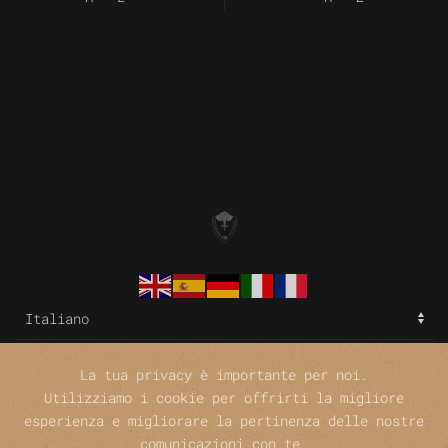
La tua privacy è importante per noi.
Utilizziamo i cookie per offrirti la migliore
©
esperienza e migliorare la pertinenza delle nostre
comunicazioni con te.