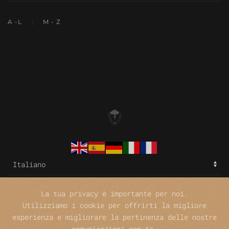
A -L
M - Z
La tua privacy è importante per noi.
Utilizziamo i cookie per offrirti la migliore
©
esperienza e migliorare la pertinenza delle nostre
comunicazioni con te.