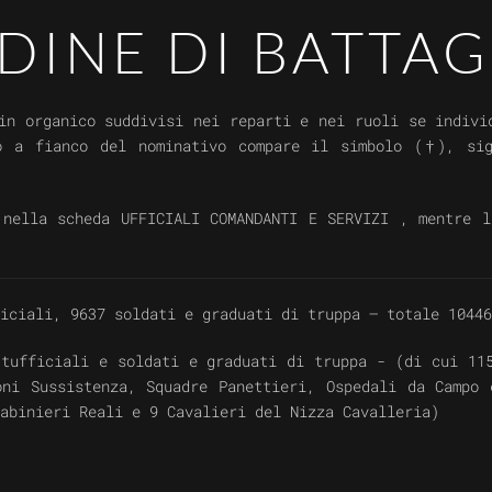
DINE DI BATTAG
n organico suddivisi nei reparti e nei ruoli se individ
o a fianco del nominativo compare il simbolo (
†
), si
 nella scheda UFFICIALI COMANDANTI E SERVIZI , mentre l
ficiali, 9637 soldati e graduati di truppa – totale 1044
fficiali e soldati e graduati di truppa - (di cui 115
oni Sussistenza, Squadre Panettieri, Ospedali da Campo 
abinieri Reali e 9 Cavalieri del Nizza Cavalleria)