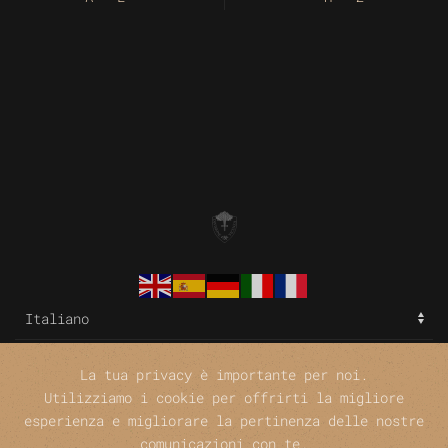
La tua privacy è importante per noi.
Utilizziamo i cookie per offrirti la migliore
©
esperienza e migliorare la pertinenza delle nostre
comunicazioni con te.