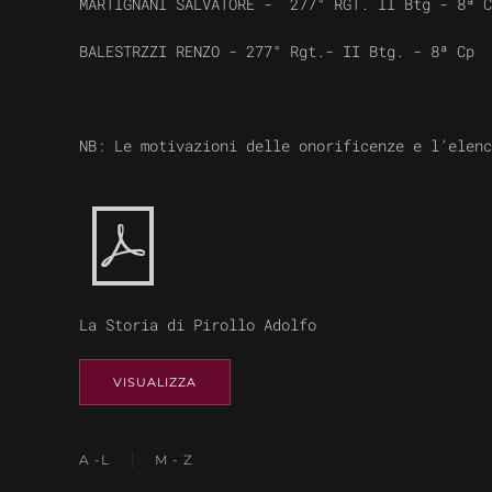
MARTIGNANI SALVATORE - 277° RGT. II Btg - 8ª C
BALESTRZZI RENZO - 277° Rgt.- II Btg. - 8ª Cp
NB: Le motivazioni delle onorificenze e l’elenc
La Storia di Pirollo Adolfo
VISUALIZZA
A -L
M - Z