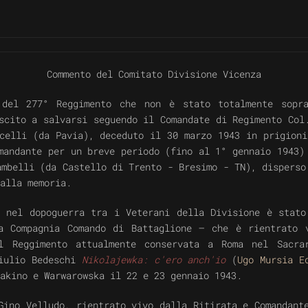
Commento del Comitato Divisione Vicenza
 del 277° Reggimento che non è stato totalmente sopra
scito a salvarsi seguendo il Comandate di Regimento Col
celli (da Pavia), deceduto il 30 marzo 1943 in prigion
andante per un breve periodo (fino al 1° gennaio 1943)
mbelli (da Castello di Trento - Bresimo - TN), disperso
alla memoria.
i nel dopoguerra tra i Veterani della Divisione è stato
a Compagnia Comando di Battaglione –
che è rientrato 
l Reggimento attualmente conservata a Roma nel Sacra
Giulio Bedeschi
Nikolajewka: c'ero anch'io
(
Ugo Mursia E
akino e Warwarowska il 22 e 23 gennaio 1943.
Gino Velludo, rientrato vivo dalla Ritirata e
Comandant