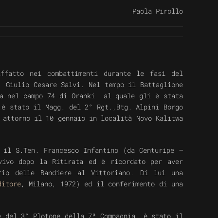
Paola Pirollo
ffatto nei combattimenti durante le fasi del
. Giulio Cesare Salvi. Nel tempo il Battaglione
ia nel campo 74 di Oranki al quale gli è stata
 è stato il Magg. del 2° Rgt.,Btg. Alpini Borgo
 attorno il 10 gennaio in località Novo Kalitwa
 il S.Ten. Francesco Infantino (da Centuripe –
vivo dopo la Ritirata ed è ricordato per aver
rio delle Bandiere al Vittoriano. Di lui una
ditore
, Milano, 1972) ed il conferimento di una
e del 3° Plotone della 7ª Compagnia
,
è stato il