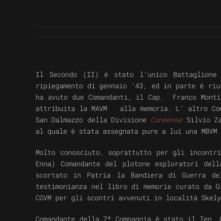
Il Secondo (II) è stato l’unico Battaglione
ripiegamento di gennaio ’43, ed in parte è riu
ha avuto due Comandanti, il Cap. Franco Monti
attribuita la
MAVM
alla memoria. L’ altro Com
San Dalmazzo della Divisione
Cuneense
Silvio Za
al quale è stata assegnata pure a lui una
MBVM
Molto conosciuto, soprattutto per gli incontr
Enna)
Comandante del plotone esploratori dell
scortato in Patria la Bandiera di Guerra de
testimonianza nel libro di memorie curato da 
CGVM per gli scontri avvenuti in
località Skely
Comandante della 7ª Compagnia
è stato il Ten. 