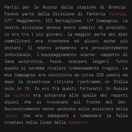
Partii per la Russia dalla stazione di Brescia.
Facevo parte della Divisione di fanteria
Vicenza
,
277° Reggimento, III Battaglione, 11ª Compagnia. La
nostra divisione doveva avere compiti di presidio,
io ero tra i più giovani: la maggior parte dei miei
commilitoni era trentenne ed alcuni anche più
anziani. Il nostro armamento era prevalentemente
individuale, l'equipaggiamento scarso: cappotto di
lana autarchica, fasce, scarponi leggeri. Tutto
questo si sarebbe rivelato tremendamente tragico. La
mia Compagnia era costituita da circa 220 uomini ma
dopo la disastrosa ritirata rientrammo in Italia
solo in 19. Io ero fra questi fortunati! In Russia
la
Vicenza
era schierata alle spalle dei reparti
alpini che si trovavano sul fronte del Don.
Successivamente venne spostata sulle posizioni della
Julia
, che era impegnata a tamponare la falla
creatasi nelle linee della
Cosseria
.