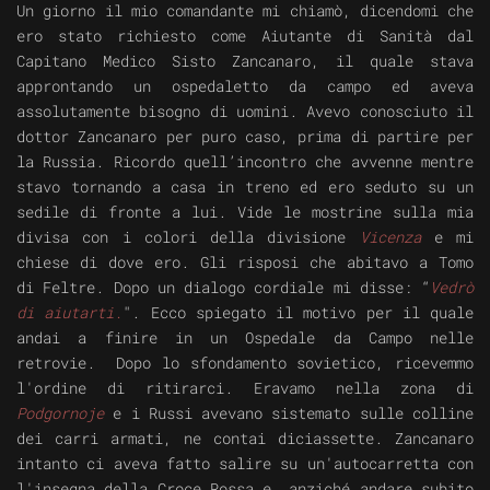
Un giorno il mio comandante mi chiamò, dicendomi che
ero stato richiesto come Aiutante di Sanità dal
Capitano Medico Sisto Zancanaro, il quale stava
approntando un ospedaletto da campo ed aveva
assolutamente bisogno di uomini. Avevo conosciuto il
dottor Zancanaro per puro caso, prima di partire per
la Russia. Ricordo quell’incontro che avvenne mentre
stavo tornando a casa in treno ed ero seduto su un
sedile di fronte a lui. Vide le mostrine sulla mia
divisa con i colori della divisione
Vicenza
e mi
chiese di dove ero. Gli risposi che abitavo a Tomo
di Feltre. Dopo un dialogo cordiale mi disse: “
Vedrò
di aiutarti.
". Ecco spiegato il motivo per il quale
andai a finire in un Ospedale da Campo nelle
retrovie. Dopo lo sfondamento sovietico, ricevemmo
l'ordine di ritirarci. Eravamo nella zona di
Podgornoje
e i Russi avevano sistemato sulle colline
dei carri armati, ne contai diciassette. Zancanaro
intanto ci aveva fatto salire su un'autocarretta con
l'insegna della Croce Rossa e, anziché andare subito