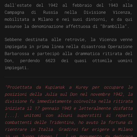
dall'estate del 1942 al febbraio del 1943 alla
Campagna di Russia nella Divisione Vicenza,
mobilitata a Milano e nei suoi dintorni, e da qui
assunse la denominazione affettuosa di “Brambilla”.
Sebbene destinata alle retrovie, la Vicenza venne
impiegata in prima linea nella disastrosa Operazione
Barbarossa e partecipò alla drammatica ritirata del
Don, perdendo 6623 dei quasi ottomila uomini
impiegati.
"Proiettata da Kupiansk a Kurey per occupare le
posizioni della Julia sul Don nel novembre 1942, la
divisione fu immediatamente coinvolta nella ritirata
iniziata il 17 gennaio 1943 e letteralmente disfatta
[...]. unitomi con alcuni superstiti ai reparti
combattenti delle Tridentina, ho avuto la fortuna di
rientrare in Italia. Gradirei far erigere a Milano
in un luogo idoneo [...] un monumento da dedicare