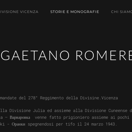
DIVISIONE VICENZA
STORIE E MONOGRAFIE
CHI SIAM
A GAETANO ROMER
mandate del 278° Reggimento della Divisine.Vicenza
lla Divisione Julia ed assieme alla Divisione Cuneense d
ka – Варваровка venne fatto prigioniero assieme ai pochi
ki - Оранки spegnendosi per tifo il 24 marzo 1943.