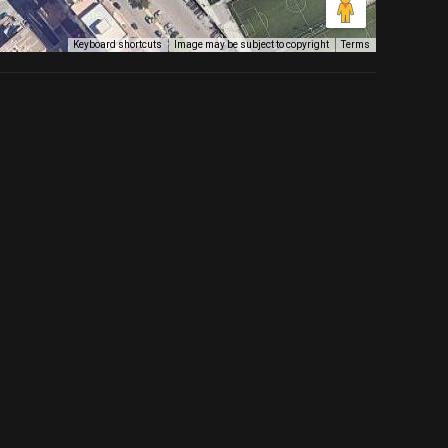
Image may be subject to copyright
Terms
Keyboard shortcuts