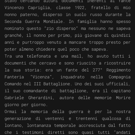
Stavo cercando alcuni documenti inerenti al fante
Vincenzo Capriglia, classe 1922, fratello di mio
nonno paterno, disperso in suolo russo durante la
Seconda Guerra Mondiale. In famiglia hanno spesso
nominato questo “zio disperso” ma nessuno ne sapeva
granché, il nonno per primo, più giovane di quindici
anni e purtroppo venuto a mancare troppo presto per
poter almeno chiedere quel poco che sapeva.
Tra una telefonata e una mail, ho avuto tutti i
documenti che cercavo e sono riuscito a ricostruire
la sua storia: era un fante del 277° Reggimento
Fanteria “Vicenza”, inquadrato nella Compagnia
Comando nel III Battaglione. Uno dei suoi ufficiali,
il suo comandante di battaglione, era il capitano
Gabriele Gherardini, autore delle memorie Morire
giorno per giorno.
Ormai la memoria della guerra è per la nostra
generazione di ventenni e trentenni qualcosa di
lontano, lontananza temporale accresciuta dal fatto
che i testimoni diretti sono quasi tutti “andati